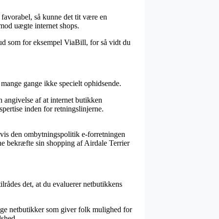
favorabel, så kunne det tit være en
imod uægte internet shops.
ud som for eksempel ViaBill, for så vidt du
r mange gange ikke specielt ophidsende.
 angivelse af at internet butikken
spertise inden for retningslinjerne.
lvis den ombytningspolitik e-forretningen
nne bekræfte sin shopping af Airdale Terrier
ilrådes det, at du evaluerer netbutikkens
nge netbutikker som giver folk mulighed for
dshed.