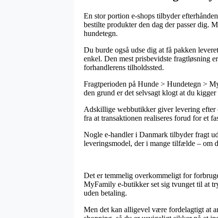
En stor portion e-shops tilbyder efterhånde
bestilte produkter den dag der passer dig. M
hundetegn.
Du burde også udse dig at få pakken leveret 
enkel. Den mest prisbevidste fragtløsning er
forhandlerens tilholdssted.
Fragtperioden på Hunde > Hundetegn > MyFa
den grund er det selvsagt klogt at du kigge
Adskillige webbutikker giver levering efter
fra at transaktionen realiseres forud for et f
Nogle e-handler i Danmark tilbyder fragt ud
leveringsmodel, der i mange tilfælde – om du
Det er temmelig overkommeligt for forbruger
MyFamily e-butikker set sig tvunget til at t
uden betaling.
Men det kan alligevel være fordelagtigt at 