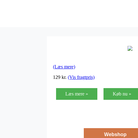
(Læs mere)
129
kr.
(Vis fragtpris)
Læs mere »
Køb nu »
Webshop