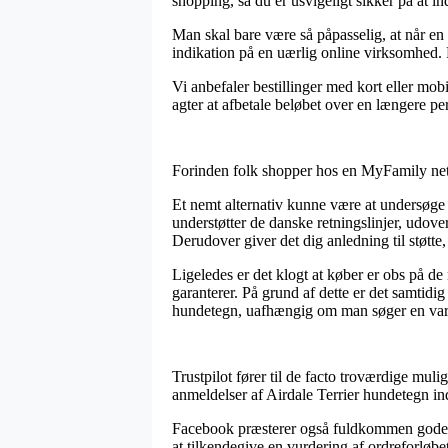
shopping, så du er usvigeligt sikker på at in
Man skal bare være så påpasselig, at når en
indikation på en uærlig online virksomhed. 
Vi anbefaler bestillinger med kort eller mob
agter at afbetale beløbet over en længere pe
Forinden folk shopper hos en MyFamily netb
Et nemt alternativ kunne være at undersøge h
understøtter de danske retningslinjer, udover 
Derudover giver det dig anledning til støtt
Ligeledes er det klogt at køber er obs på d
garanterer. På grund af dette er det samtidig
hundetegn, uafhængig om man søger en vare 
Trustpilot fører til de facto troværdige muli
anmeldelser af Airdale Terrier hundetegn i
Facebook præsterer også fuldkommen gode løs
at tilkendegive en vurdering af ordreforløbet