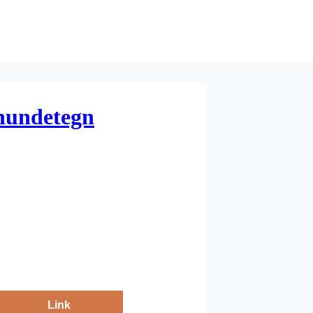
 hundetegn
Link