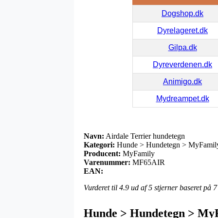
Dogshop.dk
Dyrelageret.dk
Gilpa.dk
Dyreverdenen.dk
Animigo.dk
Mydreampet.dk
Navn:
Airdale Terrier hundetegn
Kategori:
Hunde > Hundetegn > MyFamily
Producent:
MyFamily
Varenummer:
MF65AIR
EAN:
Vurderet til
4.9
ud af 5 stjerner baseret på
7
Hunde > Hundetegn > MyF