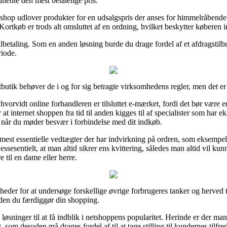
dhente den mest betalelige pris.
 shop udlover produkter for en udsalgspris der anses for himmelråbende 
Kortkøb er trods alt omsluttet af en ordning, hvilket beskytter køberen 
ilbetaling. Som en anden løsning burde du drage fordel af et afdragstilb
riode.
utik behøver de i og for sig betragte virksomhedens regler, men det e
vorvidt online forhandleren er tilsluttet e-mærket, fordi det bør være en
at internet shoppen fra tid til anden kigges til af specialister som har ek
e, når du møder besvær i forbindelse med dit indkøb.
e mest essentielle vedtægter der har indvirkning på ordren, som eksempe
 essesentielt, at man altid sikrer ens kvittering, således man altid vil ku
til en dame eller herre.
gheder for at undersøge forskellige øvrige forbrugeres tanker og herved t
nden du færdiggør din shopping.
ninger til at få indblik i netshoppens popularitet. Herinde er der ma
, som desuden må drages fordel af til at tage stilling til kundernes tilfre