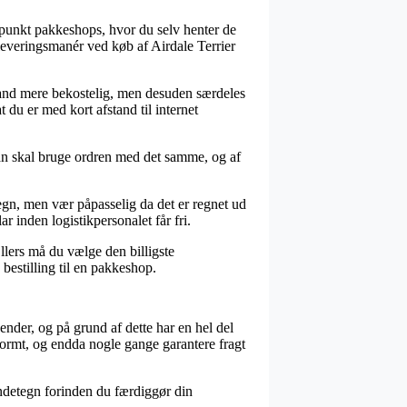
dspunkt pakkeshops, hvor du selv henter de
 leveringsmanér ved køb af Airdale Terrier
en tand mere bekostelig, men desuden særdeles
du er med kort afstand til internet
n skal bruge ordren med det samme, og af
tegn, men vær påpasselig da det er regnet ud
ar inden logistikpersonalet får fri.
llers må du vælge den billigste
 bestilling til en pakkeshop.
nder, og på grund af dette har en hel del
enormt, og endda nogle gange garantere fragt
undetegn forinden du færdiggør din