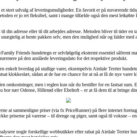
n et stort udvalg af leveringsmuligheder. En favorit er på nuværende ti
etoden er jo ret fleksibel, samt i mange tilfælde også den mest letkøbte
til din adresse eller til dit arbejdes adresse. Metoden bliver til tider 
 unægtelig at hente pakken selv, men den mulighed står og falder med at 
mily Friends hundetegn er selvfølgelig ekstremt essentiel såfremt ma
r nærmere på den anslåede leveringsdato for det respektive produkt.
 en enkelt hverdag på utallige varer, eksempelvis Airdale Terrier hunde
astsat klokkeslæt, sådan at de har en chance for at nå at få de nye varer kl
en omkostninger, men i reglen kun når du bestiller for en fastsat sum. E
 bor nær Odense, Hillerød eller Ebeltoft – er at få dem til at bringe din
ne at sammenligne priser (via fx PriceRunner) på flere internet foretage
rykke priserne på varerne – til drenge og piger, samt også til voksne – 
analysere nogle forskellige webbutikker efter rabat på Airdale Terrier h