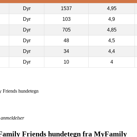
Dyr
1537
4,95
Dyr
103
4,9
Dyr
705
4,85
Dyr
48
4,5
Dyr
34
4,4
Dyr
10
4
 Friends hundetegn
anmeldelser
amily Friends hundetegn fra MyFamily