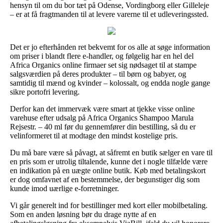
hensyn til om du bor tæt på Odense, Vordingborg eller Gilleleje
– er at få fragtmanden til at levere varerne til et udleveringssted.
Det er jo efterhånden ret bekvemt for os alle at søge information
om priser i blandt flere e-handler, og følgelig har en hel del
Africa Organics online firmaer set sig nødsaget til at stampe
salgsværdien på deres produkter – til børn og babyer, og
samtidig til mænd og kvinder – kolossalt, og endda nogle gange
sikre portofri levering.
Derfor kan det immervæk være smart at tjekke visse online
varehuse efter udsalg på Africa Organics Shampoo Marula
Rejsestr. – 40 ml før du gennemfører din bestilling, så du er
velinformeret til at modtage den mindst kostelige pris.
Du må bare være så påvagt, at såfremt en butik sælger en vare til
en pris som er utrolig tiltalende, kunne det i nogle tilfælde være
en indikation på en uægte online butik. Køb med betalingskort
er dog omfavnet af en bestemmelse, der begunstiger dig som
kunde imod uærlige e-forretninger.
Vi går generelt ind for bestillinger med kort eller mobilbetaling.
Som en anden løsning bør du drage nytte af en