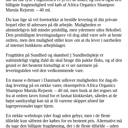
billigste fragtmulighed ved køb af Africa Organics Shampoo
Marula Rejsestr. – 40 ml.
Du kan lige så vel foretrække at bestille levering til din private
bopæl eller til adressen på dit arbejde. Muligheden er
almindeligvis lidt mindre prisbillig, men ydermere ultra fleksibel.
Den prisbilligste leveringsudgave vil dog altid være selv at hente
ordren, men den mulighed stiller krav om at du lever i nærheden
af internet butikkens arbejdslager.
Fragttiden på Sundhed og skønhed || Sundhedspleje er
ualmindeligt vigtig ifald du skal bruge din pakke fluks, og af den
grund er det bestemt fornuftigt at vi ser nærmere på
leveringstiden ved den vedkommende vare.
En masse e-firmaer i Danmark udlover muligheden for dag-til-
dag levering på en række varer, eksempelvis Africa Organics
Shampoo Marula Rejsestr. – 40 ml, men husk at det regnes ud
fra at ordren laves forud for et fastsat klokkeslæt, således at de
højst sandsynligt kan nå at få varerne skippet afsted før
lagerpersonalet tager hjem.
En række webshops yder fragt uden gebyr, men i de fleste
tilfælde kun såfremt der købes for en bestemt pris. Alternativt må
du tage den billigste fragtløsning, der i de fleste tilfælde – uden