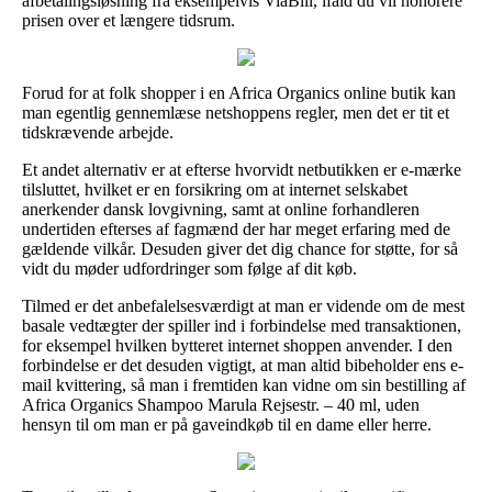
afbetalingsløsning fra eksempelvis ViaBill, ifald du vil honorere
prisen over et længere tidsrum.
Forud for at folk shopper i en Africa Organics online butik kan
man egentlig gennemlæse netshoppens regler, men det er tit et
tidskrævende arbejde.
Et andet alternativ er at efterse hvorvidt netbutikken er e-mærke
tilsluttet, hvilket er en forsikring om at internet selskabet
anerkender dansk lovgivning, samt at online forhandleren
undertiden efterses af fagmænd der har meget erfaring med de
gældende vilkår. Desuden giver det dig chance for støtte, for så
vidt du møder udfordringer som følge af dit køb.
Tilmed er det anbefalelsesværdigt at man er vidende om de mest
basale vedtægter der spiller ind i forbindelse med transaktionen,
for eksempel hvilken bytteret internet shoppen anvender. I den
forbindelse er det desuden vigtigt, at man altid bibeholder ens e-
mail kvittering, så man i fremtiden kan vidne om sin bestilling af
Africa Organics Shampoo Marula Rejsestr. – 40 ml, uden
hensyn til om man er på gaveindkøb til en dame eller herre.