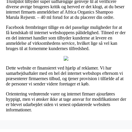
Trustpilot tilbyder super uafhængige genveje til at verificere
diverse øvrige brugeres kritik og herved er det klogt, at du beser
internet firmaets anmeldelser af Africa Organics Shampoo
Marula Rejsestr. – 40 ml forud for at du placerer din ordre.
Facebook frembringer tillige en del passelige muligheder for at
få kendskab til internet webshoppens pålidelighed. Tilmed er der
en del internet handler som tilbyder kunderne at levere en
anmeldelse af virksomhedens service, hvilket lige så vel kan
bruges til at fornemme kundernes tilfredshed.
Dette website er finansieret ved hjælp af reklamer. Vi har
samarbejdsaftaler med en hel del internet webshops eftersom vi
præsenterer firmaernes tilbud, og tjener provision i tilfælde af at
de personer vi sender videre foretager et køb.
Orientering vedrørende varer og internet firmaer ajourføres
hyppigt, men vi ønsker ikke at tage ansvar for modifikationer der
er blevet udarbejdet siden vi senest opdaterede websitets
informationer.