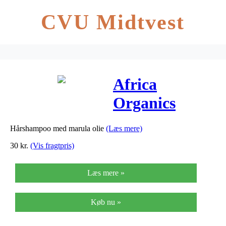
CVU Midtvest
Africa
Organics
Shampoo
Hårshampoo med marula olie
(Læs mere)
Marula
30
kr.
(Vis fragtpris)
Rejsestr. – 40
Læs mere »
ml
Køb nu »