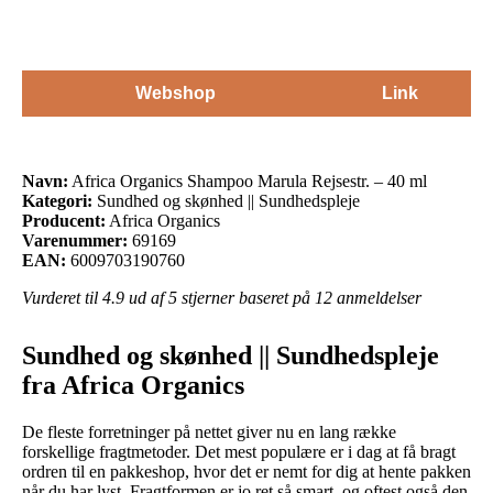
Webshop
Link
Navn:
Africa Organics Shampoo Marula Rejsestr. – 40 ml
Kategori:
Sundhed og skønhed || Sundhedspleje
Producent:
Africa Organics
Varenummer:
69169
EAN:
6009703190760
Vurderet til
4.9
ud af 5 stjerner baseret på
12
anmeldelser
Sundhed og skønhed || Sundhedspleje
fra Africa Organics
De fleste forretninger på nettet giver nu en lang række
forskellige fragtmetoder. Det mest populære er i dag at få bragt
ordren til en pakkeshop, hvor det er nemt for dig at hente pakken
når du har lyst. Fragtformen er jo ret så smart, og oftest også den