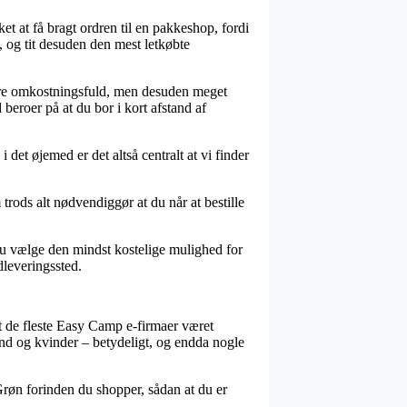
et at få bragt ordren til en pakkeshop, fordi
, og tit desuden den mest letkøbte
 mere omkostningsfuld, men desuden meget
eroer på at du bor i kort afstand af
et øjemed er det altså centralt at vi finder
trods alt nødvendiggør at du når at bestille
l du vælge den mindst kostelige mulighed for
dleveringssted.
gt de fleste Easy Camp e-firmaer været
mænd og kvinder – betydeligt, og endda nogle
 Grøn forinden du shopper, sådan at du er