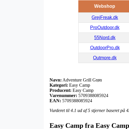
Webshop
GrejFreak.dk
ProOutdoor.dk
55Nord.dk
OutdoorPro.dk
Outmore.dk
Navn:
Adventure Grill Grøn
Kategori:
Easy Camp
Producent:
Easy Camp
Varenummer:
5709388085924
EAN:
5709388085924
Vurderet til
4.1
ud af 5 stjerner baseret på
4
Easy Camp fra Easy Cam