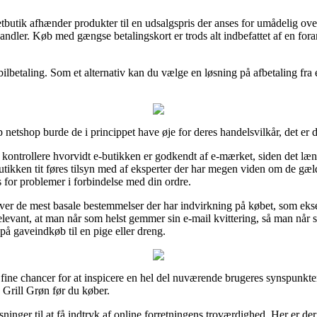
netbutik afhænder produkter til en udsalgspris der anses for umådelig o
orhandler. Køb med gængse betalingskort er trods alt indbefattet af en fo
obilbetaling. Som et alternativ kan du vælge en løsning på afbetaling fra
netshop burde de i princippet have øje for deres handelsvilkår, det er 
kontrollere hvorvidt e-butikken er godkendt af e-mærket, siden det læn
tbutikken tit føres tilsyn med af eksperter der har megen viden om de g
es for problemer i forbindelse med din ordre.
 over de mest basale bestemmelser der har indvirkning på købet, som ekse
relevant, at man når som helst gemmer sin e-mail kvittering, så man når s
å gaveindkøb til en pige eller dreng.
ine chancer for at inspicere en hel del nuværende brugeres synspunkter 
Grill Grøn før du køber.
sninger til at få indtryk af online forretningens troværdighed. Her er 