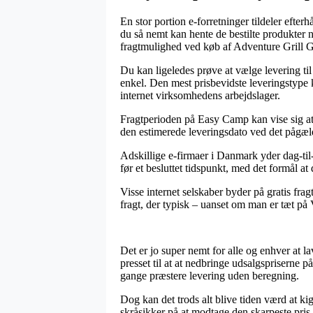
En stor portion e-forretninger tildeler efte
du så nemt kan hente de bestilte produkter n
fragtmulighed ved køb af Adventure Grill 
Du kan ligeledes prøve at vælge levering ti
enkel. Den mest prisbevidste leveringstype 
internet virksomhedens arbejdslager.
Fragtperioden på Easy Camp kan vise sig at 
den estimerede leveringsdato ved det pågæ
Adskillige e-firmaer i Danmark yder dag-til-
før et besluttet tidspunkt, med det formål at 
Visse internet selskaber byder på gratis frag
fragt, der typisk – uanset om man er tæt på V
Det er jo super nemt for alle og enhver at l
presset til at at nedbringe udsalgspriserne 
gange præstere levering uden beregning.
Dog kan det trods alt blive tiden værd at ki
skråsikker på at modtage den skarpeste pris.