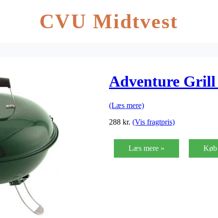
CVU Midtvest
Adventure Gril
(Læs mere)
288
kr.
(Vis fragtpris)
Læs mere »
Køb 