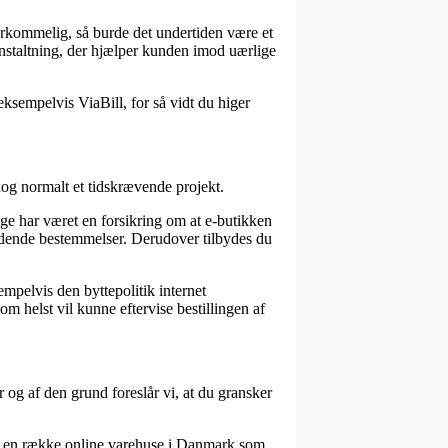
verkommelig, så burde det undertiden være et
ranstaltning, der hjælper kunden imod uærlige
 eksempelvis ViaBill, for så vidt du higer
dog normalt et tidskrævende projekt.
ge har været en forsikring om at e-butikken
ældende bestemmelser. Derudover tilbydes du
mpelvis den byttepolitik internet
om helst vil kunne eftervise bestillingen af
og af den grund foreslår vi, at du gransker
der en række online varehuse i Danmark som