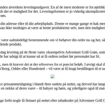
rhånden alverdens leveringsudgaver. En af de mest moderne er for øjeblikk
år der er mulighed for det. Leveringsformen er jo virkelig ukompliceret
Grøn.
l din adresse eller til din arbejdsplads. Denne er mange gange et hak
kan ikke modsiges at være at hente produkterne selv, men den mulighed b
være ualmindeligt bestemmende om vi behøver din ordre nu og her, så i d
ldende produkt.
dag levering på de fleste varer, eksempelvis Adventure Grill Grøn, som 
de har udsigt til at kunne nå at få ordren ordnet før personalet har fri.
t, men tit kræver det at der erhverves for et præcist beløb. I øvrigt ska
iborg, Odder eller Hundested – vil være at få bragt bestillingen til et u
ave prissammenligning i blandt flere outlets på nettet, og derved har lan
på en række af deres varer – til babyer og børn, og yderligere også til 
gge forbi nogle få firmaer på nettet efter rabatkoder på Adventure Grill