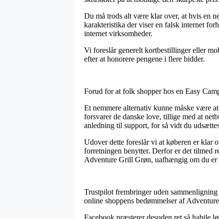
Du må trods alt være klar over, at hvis en 
karakteristika der viser en falsk internet f
internet virksomheder.
Vi foreslår generelt kortbestillinger eller m
efter at honorere pengene i flere bidder.
Forud for at folk shopper hos en Easy Camp 
Et nemmere alternativ kunne måske være at 
forsvarer de danske love, tillige med at ne
anledning til support, for så vidt du udsætt
Udover dette foreslår vi at køberen er klar
forretningen benytter. Derfor er det tilmed 
Adventure Grill Grøn, uafhængig om du er p
Trustpilot frembringer uden sammenligning f
online shoppens bedømmelser af Adventure 
Facebook præsterer desuden ret så habile lø