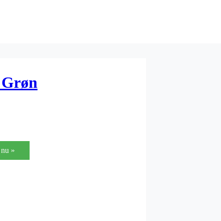
l Grøn
nu »