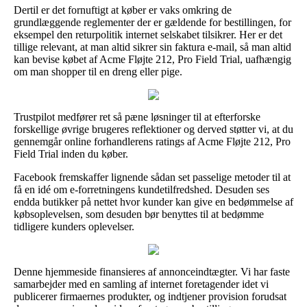
Dertil er det fornuftigt at køber er vaks omkring de
grundlæggende reglementer der er gældende for bestillingen, for
eksempel den returpolitik internet selskabet tilsikrer. Her er det
tillige relevant, at man altid sikrer sin faktura e-mail, så man altid
kan bevise købet af Acme Fløjte 212, Pro Field Trial, uafhængig
om man shopper til en dreng eller pige.
Trustpilot medfører ret så pæne løsninger til at efterforske
forskellige øvrige brugeres reflektioner og derved støtter vi, at du
gennemgår online forhandlerens ratings af Acme Fløjte 212, Pro
Field Trial inden du køber.
Facebook fremskaffer lignende sådan set passelige metoder til at
få en idé om e-forretningens kundetilfredshed. Desuden ses
endda butikker på nettet hvor kunder kan give en bedømmelse af
købsoplevelsen, som desuden bør benyttes til at bedømme
tidligere kunders oplevelser.
Denne hjemmeside finansieres af annonceindtægter. Vi har faste
samarbejder med en samling af internet foretagender idet vi
publicerer firmaernes produkter, og indtjener provision forudsat