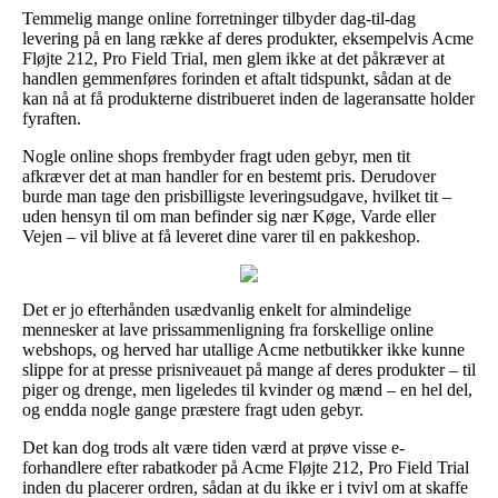
Temmelig mange online forretninger tilbyder dag-til-dag
levering på en lang række af deres produkter, eksempelvis Acme
Fløjte 212, Pro Field Trial, men glem ikke at det påkræver at
handlen gemmenføres forinden et aftalt tidspunkt, sådan at de
kan nå at få produkterne distribueret inden de lageransatte holder
fyraften.
Nogle online shops frembyder fragt uden gebyr, men tit
afkræver det at man handler for en bestemt pris. Derudover
burde man tage den prisbilligste leveringsudgave, hvilket tit –
uden hensyn til om man befinder sig nær Køge, Varde eller
Vejen – vil blive at få leveret dine varer til en pakkeshop.
Det er jo efterhånden usædvanlig enkelt for almindelige
mennesker at lave prissammenligning fra forskellige online
webshops, og herved har utallige Acme netbutikker ikke kunne
slippe for at presse prisniveauet på mange af deres produkter – til
piger og drenge, men ligeledes til kvinder og mænd – en hel del,
og endda nogle gange præstere fragt uden gebyr.
Det kan dog trods alt være tiden værd at prøve visse e-
forhandlere efter rabatkoder på Acme Fløjte 212, Pro Field Trial
inden du placerer ordren, sådan at du ikke er i tvivl om at skaffe