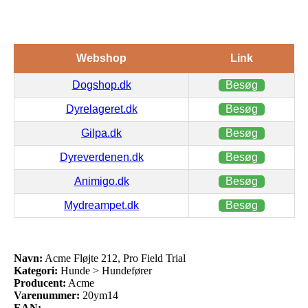
Webshop
Link
Dogshop.dk
Besøg
Dyrelageret.dk
Besøg
Gilpa.dk
Besøg
Dyreverdenen.dk
Besøg
Animigo.dk
Besøg
Mydreampet.dk
Besøg
Navn:
Acme Fløjte 212, Pro Field Trial
Kategori:
Hunde > Hundefører
Producent:
Acme
Varenummer:
20ym14
EAN: