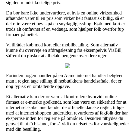
sig den mindst kostelige pris.
Du bør bare ikke undervurdere, at hvis en online virksomhed
afhænder varer til en pris som virker helt fantastisk billig, så er
det ofte være et bevis på en snydagtig e-shop. Køb med kort er
trods alt omfavnet af en vedtægt, som hjælper folk overfor fup
firmaer på nettet.
Vi tilråder køb med kort eller mobilbetaling. Som alternativ
kunne du overveje en afdragsløsning fra eksempelvis ViaBill,
såfremt du ønsker at afbetale pengene over flere uger.
Forinden nogen handler på en Acme internet handler behøver
man i reglen tage stilling til netbutikkens handelsaftale, det er
dog typisk en omfattende opgave.
Et alternativ kan derfor være at kontrollere hvorvidt online
firmaet er e-mærke godkendt, som kan være en sikkerhed for at
internet selskabet anerkender de officielle danske regler, tillige
med at internet shoppen undertiden revurderes af fagfolk der har
ekspertise inden for reglerne på området. Desuden tilbydes du
genvej til at få bistand, for så vidt du udsættes for vanskeligheder
med din bestilling.