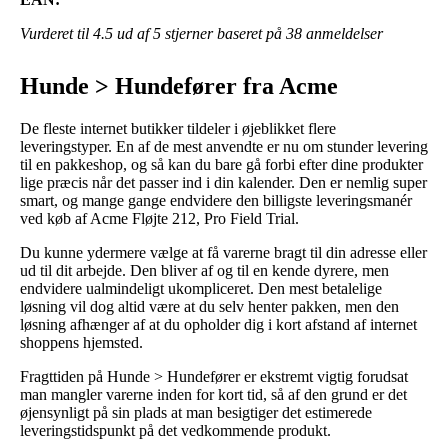
Vurderet til
4.5
ud af 5 stjerner baseret på
38
anmeldelser
Hunde > Hundefører fra Acme
De fleste internet butikker tildeler i øjeblikket flere
leveringstyper. En af de mest anvendte er nu om stunder levering
til en pakkeshop, og så kan du bare gå forbi efter dine produkter
lige præcis når det passer ind i din kalender. Den er nemlig super
smart, og mange gange endvidere den billigste leveringsmanér
ved køb af Acme Fløjte 212, Pro Field Trial.
Du kunne ydermere vælge at få varerne bragt til din adresse eller
ud til dit arbejde. Den bliver af og til en kende dyrere, men
endvidere ualmindeligt ukompliceret. Den mest betalelige
løsning vil dog altid være at du selv henter pakken, men den
løsning afhænger af at du opholder dig i kort afstand af internet
shoppens hjemsted.
Fragttiden på Hunde > Hundefører er ekstremt vigtig forudsat
man mangler varerne inden for kort tid, så af den grund er det
øjensynligt på sin plads at man besigtiger det estimerede
leveringstidspunkt på det vedkommende produkt.