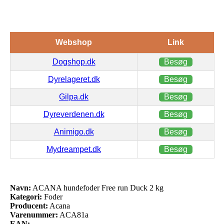
Webshop
Link
Dogshop.dk
Besøg
Dyrelageret.dk
Besøg
Gilpa.dk
Besøg
Dyreverdenen.dk
Besøg
Animigo.dk
Besøg
Mydreampet.dk
Besøg
Navn:
ACANA hundefoder Free run Duck 2 kg
Kategori:
Foder
Producent:
Acana
Varenummer:
ACA81a
EAN: