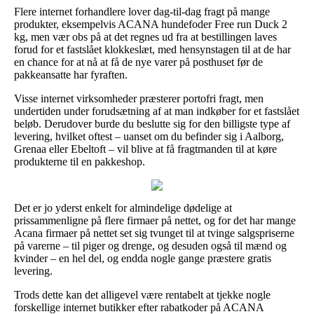
Flere internet forhandlere lover dag-til-dag fragt på mange
produkter, eksempelvis ACANA hundefoder Free run Duck 2
kg, men vær obs på at det regnes ud fra at bestillingen laves
forud for et fastslået klokkeslæt, med hensynstagen til at de har
en chance for at nå at få de nye varer på posthuset før de
pakkeansatte har fyraften.
Visse internet virksomheder præsterer portofri fragt, men
undertiden under forudsætning af at man indkøber for et fastslået
beløb. Derudover burde du beslutte sig for den billigste type af
levering, hvilket oftest – uanset om du befinder sig i Aalborg,
Grenaa eller Ebeltoft – vil blive at få fragtmanden til at køre
produkterne til en pakkeshop.
Det er jo yderst enkelt for almindelige dødelige at
prissammenligne på flere firmaer på nettet, og for det har mange
Acana firmaer på nettet set sig tvunget til at tvinge salgspriserne
på varerne – til piger og drenge, og desuden også til mænd og
kvinder – en hel del, og endda nogle gange præstere gratis
levering.
Trods dette kan det alligevel være rentabelt at tjekke nogle
forskellige internet butikker efter rabatkoder på ACANA