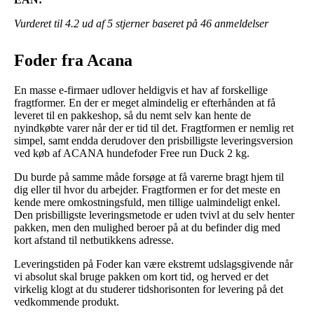
Vurderet til
4.2
ud af 5 stjerner baseret på
46
anmeldelser
Foder fra Acana
En masse e-firmaer udlover heldigvis et hav af forskellige
fragtformer. En der er meget almindelig er efterhånden at få
leveret til en pakkeshop, så du nemt selv kan hente de
nyindkøbte varer når der er tid til det. Fragtformen er nemlig ret
simpel, samt endda derudover den prisbilligste leveringsversion
ved køb af ACANA hundefoder Free run Duck 2 kg.
Du burde på samme måde forsøge at få varerne bragt hjem til
dig eller til hvor du arbejder. Fragtformen er for det meste en
kende mere omkostningsfuld, men tillige ualmindeligt enkel.
Den prisbilligste leveringsmetode er uden tvivl at du selv henter
pakken, men den mulighed beroer på at du befinder dig med
kort afstand til netbutikkens adresse.
Leveringstiden på Foder kan være ekstremt udslagsgivende når
vi absolut skal bruge pakken om kort tid, og herved er det
virkelig klogt at du studerer tidshorisonten for levering på det
vedkommende produkt.