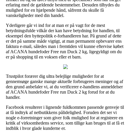
erfaring med de gældende bestemmelser. Desuden tilbydes du
mulighed for en hjælpende hånd, såfremt du skulle få
vanskeligheder med din handel.
Yderligere går vi ind for at man er på vagt for de mest
betydningsfulde vilkår der kan have betydning for handlen, til
eksempel den byttepolitik e-forhandleren har. På grund af dette
er det på samme måde vigtigt, at man permanent opbevarer ens
faktura e-mail, således man i fremtiden vil kunne eftervise købet
af ACANA hundefoder Free run Duck 2 kg, ligegyldigt om du
er på shopping til en voksen eller et barn.
Trustpilot forærer dig ultra belejlige muligheder for at
gennemsøge ganske mange aktuelle forbrugeres meninger og af
den grund anbefaler vi, at du verificerer e-handlens anmeldelser
af ACANA hundefoder Free run Duck 2 kg forud for at du
handler.
Facebook resulterer i lignende fuldkommen passende genveje til
at få indtryk af netbutikkens pålidelighed. Foruden det ser vi
nogle e-forretninger som giver folk mulighed for at registrere en
kritik af virksomhedens service, som tillige kan bruges til at få et
indblik i hvor glade kunderne er.