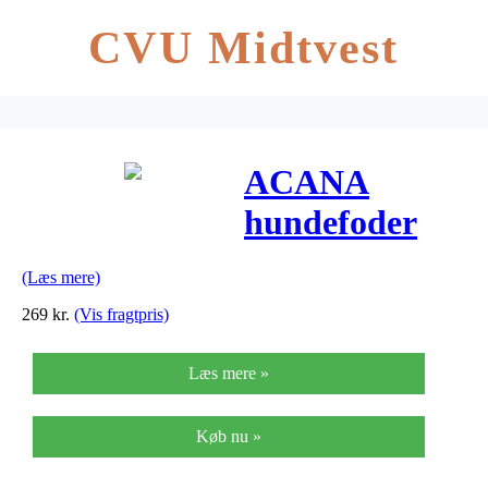
CVU Midtvest
ACANA
hundefoder
Free run Duck
(Læs mere)
2 kg
269
kr.
(Vis fragtpris)
Læs mere »
Køb nu »