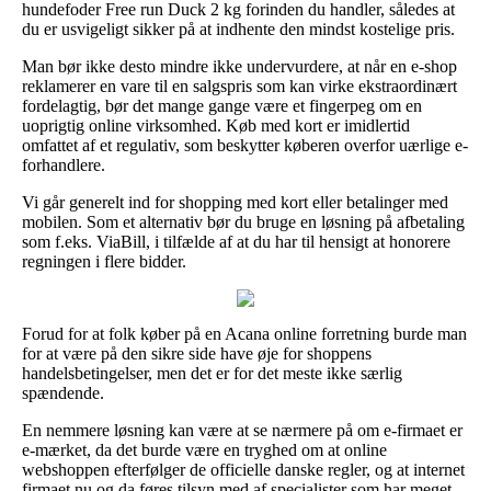
hundefoder Free run Duck 2 kg forinden du handler, således at
du er usvigeligt sikker på at indhente den mindst kostelige pris.
Man bør ikke desto mindre ikke undervurdere, at når en e-shop
reklamerer en vare til en salgspris som kan virke ekstraordinært
fordelagtig, bør det mange gange være et fingerpeg om en
uoprigtig online virksomhed. Køb med kort er imidlertid
omfattet af et regulativ, som beskytter køberen overfor uærlige e-
forhandlere.
Vi går generelt ind for shopping med kort eller betalinger med
mobilen. Som et alternativ bør du bruge en løsning på afbetaling
som f.eks. ViaBill, i tilfælde af at du har til hensigt at honorere
regningen i flere bidder.
Forud for at folk køber på en Acana online forretning burde man
for at være på den sikre side have øje for shoppens
handelsbetingelser, men det er for det meste ikke særlig
spændende.
En nemmere løsning kan være at se nærmere på om e-firmaet er
e-mærket, da det burde være en tryghed om at online
webshoppen efterfølger de officielle danske regler, og at internet
firmaet nu og da føres tilsyn med af specialister som har meget