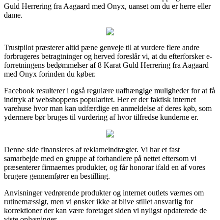
Guld Herrering fra Aagaard med Onyx, uanset om du er herre eller
dame.
Trustpilot præsterer altid pæne genveje til at vurdere flere andre
forbrugeres betragtninger og herved foreslår vi, at du efterforsker e-
forretningens bedømmelser af 8 Karat Guld Herrering fra Aagaard
med Onyx forinden du køber.
Facebook resulterer i også regulære uafhængige muligheder for at få
indtryk af webshoppens popularitet. Her er der faktisk internet
varehuse hvor man kan udfærdige en anmeldelse af deres køb, som
ydermere bør bruges til vurdering af hvor tilfredse kunderne er.
Denne side finansieres af reklameindtægter. Vi har et fast
samarbejde med en gruppe af forhandlere på nettet eftersom vi
præsenterer firmaernes produkter, og får honorar ifald en af vores
brugere gennemfører en bestilling.
Anvisninger vedrørende produkter og internet outlets værnes om
rutinemæssigt, men vi ønsker ikke at blive stillet ansvarlig for
korrektioner der kan være foretaget siden vi nyligst opdaterede de
viste oplysninger.