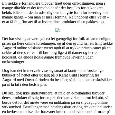
En række e-forhandlere tilbyder fragt uden omkostninger, men i
mange tilfælde er det forbeholdt når der bestilles for et konkret
beløb. Ellers burde du udse dig den billigste form for levering, der
mange gange – om man er nær Herning, Kalundborg eller Vejen –
er at få fragtfirmaet til at levere dine produkter til en pakkeshop.
Det har vist sig at være yderst let gængeligt for folk at sammenligne
priser på flere online forretninger, og af den grund har en lang række
Aagaard online selskaber været nødt til at trykke prisniveauet på en
række af deres varer – til børn, og ligeså til damer og herrer –
kolossalt, og endda nogle gange frembyde levering uden
omkostninger.
Dog kan det immervæk vise sig smart at kontrollere forskellige
butikker på nettet efter udsalg på 8 Karat Guld Herrering fra
Aagaard med Onyx forinden du bestiller, sådan at man er skråsikker
på at få fat i den bedste pris.
Du skal dog ikke undervurdere, at ifald en e-forhandler tilbyder
deres produkter til salg for en pris der kan virke enormt letkøbt, så
burde det for det meste være en indikation på en snydagtig online
virksomhed. Bestillinger med betalingskort er dog dækket ind under
en lovbestemmelse, der forsvarer køber imod svindlende firmaer på