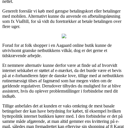
nettet.
Generelt foreslår vi køb med gængse betalingskort eller betalinger
med mobilen. Alternativt kunne du anvende en afbetalingsløsning
som fx ViaBill, for så vidt du foretrækker at betale betalingen over
flere uger.
Forud for at folk shopper i en Aagaard online butik kunne de
utvivlsomt granske netbutikkens vilkår, dog er det gerne et
tidskrævende arbejde.
Et nemmere alternativ kunne derfor være at finde ud af hvorvidt
internet selskabet er støttet af e-mærket, da det burde være et bevis
på at e-forhandleren føjer de danske love, tillige med at netbutikken
rutinemæssigt tilses af fagmænd som har megen viden om de
gældende regulativer. Derudover tilbydes du mulighed for at blive
assisteret, hvis du oplever problemstillinger i forbindelse med dit
indkøb.
Tillige anbefales det at kunden er vaks omkring de mest basale
betingelser der kan have betydning for købet, til eksempel hvilken
byttepolitik internet butikken kører med. I den forbindelse er det på
samme måde afgørende, at man altid gemmer ens kvittering på e-
mail, således man fremadrettet kan eftervise sin shopping af 8 Karat