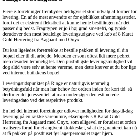
Flere e-forretninger frembyder heldigvis et stort udvalg af former for
levering. En af de mest anvendte er for øjeblikket afhentningssteder,
fordi det er ekstremt fleksibelt at kunne hente bestillingen når det
passer dig bedst. Fragttypen er jo i høj grad smertefri, og typisk
derudover den mest betalelige leveringsudgave ved køb af 8 Karat
Guld Herrering fra Aagaard med Onyx.
Du kan ligeledes foretrække at bestille pakken til levering til din
bopæl eller til dit arbejde. Metoden er som oftest lidt mere pebret,
men desuden temmelig let. Den prisbilligste leveringsmulighed vil
dog altid være selv at hente varerne, men dette kræver at du bor lige
ved internet butikkens bopæl.
Leveringstidspunktet på Ringe er naturligvis temmelig
betydningsfuld når man har behov for ordren inden for kort tid, så
derfor er det jo essentielt at man undersøger den estimerede
leveringsdato ved det respektive produkt.
En hel del internet forretninger udlover muligheden for dag-til-dag
levering på en række varenumre, eksempelvis 8 Karat Guld
Herrering fra Aagaard med Onyx, som alligevel er forudsat at orden
realiseres forud for et angivent klokkeslæt, så at de garanteret kan nå
at få pakken på posthuset før lagerpersonalet tager hjem.