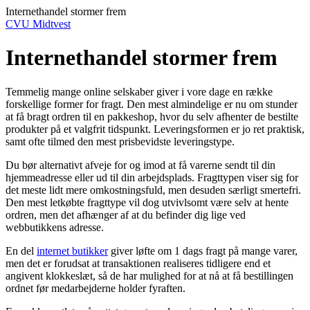
Internethandel stormer frem
CVU Midtvest
Internethandel stormer frem
Temmelig mange online selskaber giver i vore dage en række
forskellige former for fragt. Den mest almindelige er nu om stunder
at få bragt ordren til en pakkeshop, hvor du selv afhenter de bestilte
produkter på et valgfrit tidspunkt. Leveringsformen er jo ret praktisk,
samt ofte tilmed den mest prisbevidste leveringstype.
Du bør alternativt afveje for og imod at få varerne sendt til din
hjemmeadresse eller ud til din arbejdsplads. Fragttypen viser sig for
det meste lidt mere omkostningsfuld, men desuden særligt smertefri.
Den mest letkøbte fragttype vil dog utvivlsomt være selv at hente
ordren, men det afhænger af at du befinder dig lige ved
webbutikkens adresse.
En del
internet butikker
giver løfte om 1 dags fragt på mange varer,
men det er forudsat at transaktionen realiseres tidligere end et
angivent klokkeslæt, så de har mulighed for at nå at få bestillingen
ordnet før medarbejderne holder fyraften.