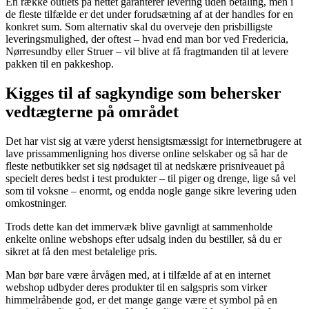
En række outlets på nettet garanterer levering uden betaling, men i
de fleste tilfælde er det under forudsætning af at der handles for en
konkret sum. Som alternativ skal du overveje den prisbilligste
leveringsmulighed, der oftest – hvad end man bor ved Fredericia,
Nørresundby eller Struer – vil blive at få fragtmanden til at levere
pakken til en pakkeshop.
Kigges til af sagkyndige som behersker
vedtægterne på området
Det har vist sig at være yderst hensigtsmæssigt for internetbrugere at
lave prissammenligning hos diverse online selskaber og så har de
fleste netbutikker set sig nødsaget til at nedskære prisniveauet på
specielt deres bedst i test produkter – til piger og drenge, lige så vel
som til voksne – enormt, og endda nogle gange sikre levering uden
omkostninger.
Trods dette kan det immervæk blive gavnligt at sammenholde
enkelte online webshops efter udsalg inden du bestiller, så du er
sikret at få den mest betalelige pris.
Man bør bare være årvågen med, at i tilfælde af at en internet
webshop udbyder deres produkter til en salgspris som virker
himmelråbende god, er det mange gange være et symbol på en