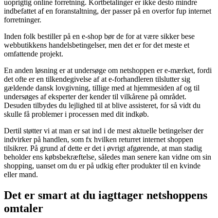
uoprigtig online forretning. Kortbetalinger er ikke desto mindre
indbefattet af en foranstaltning, der passer på en overfor fup internet
forretninger.
Inden folk bestiller på en e-shop bør de for at være sikker bese
webbutikkens handelsbetingelser, men det er for det meste et
omfattende projekt.
En anden løsning er at undersøge om netshoppen er e-mærket, fordi
det ofte er en tilkendegivelse af at e-forhandleren tilslutter sig
gældende dansk lovgivning, tillige med at hjemmesiden af og til
undersøges af eksperter der kender til vilkårene på området.
Desuden tilbydes du lejlighed til at blive assisteret, for så vidt du
skulle få problemer i processen med dit indkøb.
Dertil støtter vi at man er sat ind i de mest aktuelle betingelser der
indvirker på handlen, som fx hvilken returret internet shoppen
tilsikrer. På grund af dette er det i øvrigt afgørende, at man stadig
beholder ens købsbekræftelse, således man senere kan vidne om sin
shopping, uanset om du er på udkig efter produkter til en kvinde
eller mand.
Det er smart at du iagttager netshoppens
omtaler