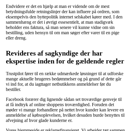
Endvidere er det en hjælp at man er vidende om de mest
betydningsfulde retningslinjer der kan influere på ordren, som
eksempelvis den byttepolitik internet selskabet kører med. I den
sammenhæng er det i øvrigt essesentielt, at man stadigvæk
beholder ens faktura, så man senere vil kunne vidne om sin
bestilling, uden hensyn til om man søger efter varer til en pige
eller dreng.
Revideres af sagkyndige der har
ekspertise inden for de gældende regler
Trustpilot fører til en række udmærkede løsninger til at udforske
mange aktuelle brugeres bedømmelser og på grund af dette går
vi ind for, at du iagttager netbutikkens anmeldelser før du
bestiller.
Facebook forærer dig lignende sådan set troværdige genveje til
at få indtryk af online shoppens troværdighed. Foruden det
møder vi mange forhandlere på nettet hvor kunder kan levere en
anmeldelse af købsoplevelsen, hvilket desuden burde benyttes til
afvejning af hvor glade kunderne er.
Vores hjemmeside er reklamefinansieret. Vi arbejder tæt sammen