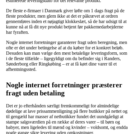
estimerede leveringsdato for det relevante produkt.
De fleste e-firmaer i Danmark giver løfte om 1 dags fragt på de
fleste produkter, men glem ikke at det er påkrævet at ordren
gennemføres inden et nøjagtigt klokkeslæt, så de har udsigt til at
kunne nå at få dit nye produkt betjent før pakkemedarbejderne
har fyraften.
Nogle internet forretninger garanterer fragt uden beregning, men
ofte er det under betingelse af at du køber for et konkret beløb.
Desuden kan man vælge den mest betalelige leveringsform, som
i de fleste tilfælde – ligegyldigt om du befinder sig i Randers,
Sønderborg eller Ringkøbing – er at få kørt dine varer til et
afhentningssted.
Nogle internet forretninger præsterer
fragt uden betaling
Det er jo efterhånden særligt fremkommeligt for almindelige
dødelige at lave prissammenligning på flere butikker på nettet og
til gengæld har masser af netbutikker fundet det uundgåeligt at
stampe salgsværdien på en række af deres varer – til børn og
babyer, men ligeledes til mænd og kvinder – voldsomt, og endda
nogle gange sikre levering uden omkostninger.