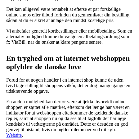
Det kan alligevel være rentabelt at efterse et par forskellige
online shops efter tilbud forinden du gennemfører din bestilling,
sådan at du er sikret at antage den mindst kostelige pris.
Vi anbefaler generelt kortbestillinger eller mobilbetaling. Som en
alternativ mulighed kunne du vælge en afbetalingsordning som
fx ViaBill, når du ønsker at klare pengene senere.
En tryghed om at internet webshoppen
opfylder de danske love
Forud for at nogen handler i en internet shop kunne de uden
tvivl tage stilling til shoppens vilkår, det er dog mange gange en
tidskrævende opgave.
En anden mulighed kan derfor være at tjekke hvorvidt online
shoppen er støttet af e-mærket, eftersom det længe har været en
indikator for at webshoppen efterkommer de gældende danske
regler, samt at shoppen nu og da ses til af fagfolk der har nøje
kendskab til vedtægterne på området. Dette er desuden en god
genvej til bistand, hvis du møder dilemmaer ved dit køb.
Website
.