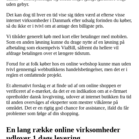
uden gebyr.
Det kan dog til hver en tid vise sig tiden værd at efterse visse
internet virksomheder i Danmark efter udsalg forinden du køber,
så du ikke er i tvivl om at antage den billigste pris.
Vi tilråder generelt køb med kort eller betalinger med mobilen.
Som en anden løsning kunne du drage nytte af en løsning på
afbetaling som eksempelvis ViaBill, såfremt du hellere vil
afdrage betalingen over et længere tidsrum.
Forud for at folk køber hos en online webshop kunne man uden
tvivl gennemgå webbutikkens handelsbetingelser, men det er i
reglen et omfattende projekt.
Et alternativt forslag er at finde ud af om online shoppen er
verificeret af e-mærket, da det er en indikation om at e-firmaet
opretholder dansk lovgivning, udover at internet butikken fra tid
til anden overvåges af eksperter som mestrer vilkårene på
området. Det er en rigtig god chance for assistance, ifald du får
problemer som følge af din shopping.
En lang række online virksomheder
udlover 1 dags levering