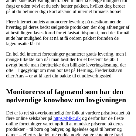
anden side usædvanlig nem. Den mindst kostelige mulighed for
fragt er uden tvivl at du selv henter pakken, hvilket dog beroer
på at du befinder dig i kort afstand af internet firmaets bopæl.
Flere internet outlets annoncerer levering på næstkommende
hverdag på deres bedst sælgende produkter, der dog afhænger af
at bestillingen laves forud for et fastsat tidspunkt, med det formål
at de har mulighed for at nå at få ordren pakket forinden de
lageransatte får fri.
En hel del internet forretninger garanterer gratis levering, men i
mange tilfælde kun når man bestiller for et bestemt beløb. I
øvrigt burde man foretrække den billigste leveringsløsning, der
ofte – ligegyldigt om man bor tæt på Herning, Frederikshavn
eller Aars – er at få kørt din pakke til et udleveringssted.
Monitoreres af fagmænd som har den
nødvendige knowhow om lovgivningen
Det er jo ret så overkommeligt for folk at vurdere prisniveauet på
flere online selskaber på
https://bfkc.dk
og derfor har de fleste
online forretninger været nødt til at mindske priserne på deres
produkter – til børn og babyer, og ligeledes også til herrer og
damer – eftertrykkeligt, og endda nogle gange garantere fragt