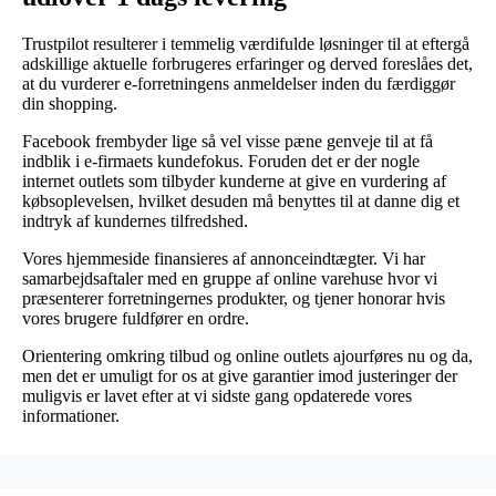
Trustpilot resulterer i temmelig værdifulde løsninger til at eftergå
adskillige aktuelle forbrugeres erfaringer og derved foreslåes det,
at du vurderer e-forretningens anmeldelser inden du færdiggør
din shopping.
Facebook frembyder lige så vel visse pæne genveje til at få
indblik i e-firmaets kundefokus. Foruden det er der nogle
internet outlets som tilbyder kunderne at give en vurdering af
købsoplevelsen, hvilket desuden må benyttes til at danne dig et
indtryk af kundernes tilfredshed.
Vores hjemmeside finansieres af annonceindtægter. Vi har
samarbejdsaftaler med en gruppe af online varehuse hvor vi
præsenterer forretningernes produkter, og tjener honorar hvis
vores brugere fuldfører en ordre.
Orientering omkring tilbud og online outlets ajourføres nu og da,
men det er umuligt for os at give garantier imod justeringer der
muligvis er lavet efter at vi sidste gang opdaterede vores
informationer.