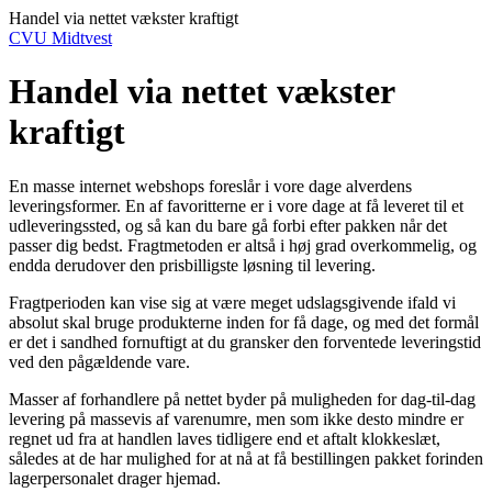
Handel via nettet vækster kraftigt
CVU Midtvest
Handel via nettet vækster
kraftigt
En masse internet webshops foreslår i vore dage alverdens
leveringsformer. En af favoritterne er i vore dage at få leveret til et
udleveringssted, og så kan du bare gå forbi efter pakken når det
passer dig bedst. Fragtmetoden er altså i høj grad overkommelig, og
endda derudover den prisbilligste løsning til levering.
Fragtperioden kan vise sig at være meget udslagsgivende ifald vi
absolut skal bruge produkterne inden for få dage, og med det formål
er det i sandhed fornuftigt at du gransker den forventede leveringstid
ved den pågældende vare.
Masser af forhandlere på nettet byder på muligheden for dag-til-dag
levering på massevis af varenumre, men som ikke desto mindre er
regnet ud fra at handlen laves tidligere end et aftalt klokkeslæt,
således at de har mulighed for at nå at få bestillingen pakket forinden
lagerpersonalet drager hjemad.