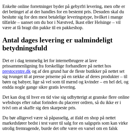
Enkelte online forretninger byder på gebyrfri levering, men ofte er
det betinget af at der handles for en bestemt pris. Desuden skal du
beslutte sig for den mest betalelige leveringstype, hvilket i mange
tilfælde – uanset om du bor i Næstved, Ikast eller Helsinge – vil
være at få bragt din pakke til en pakkeshop.
Antal dages levering er ualmindeligt
betydningsfuld
Det er i dag temmelig let for internetbrugere at lave
prissammenligning fra forskellige forhandlere på nettet hos
prestocentre.dk
og af den grund har de fleste butikker på nettet set
sig tvunget til at presse priserne på en række af deres produkter – til
børn og babyer, lige så vel som til mænd og kvinder – en hel del, og
endda nogle gange sikre gratis levering.
Det kan dog til hver en tid vise sig udbytterigt at granske flere online
webshops efter rabat forinden du placerer ordren, så du ikke er i
tvivl om at skaffe sig den skarpeste pris.
Du bør alligevel være så påpasselig, at ifald en shop på nettet
markedsfører bedst i test varer til salg for en salgspris som kan virke
utrolig fremragende, burde det ofte være en varsel om en falsk