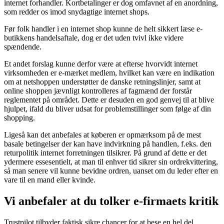
internet forhandler. Kortbetalinger er dog omfavnet af en anordning,
som redder os imod snydagtige internet shops.
Før folk handler i en internet shop kunne de helt sikkert læse e-
butikkens handelsaftale, dog er det uden tvivl ikke videre
spændende.
Et andet forslag kunne derfor være at efterse hvorvidt internet
virksomheden er e-mærket medlem, hvilket kan være en indikation
om at netshoppen understøtter de danske retningslinjer, samt at
online shoppen jævnligt kontrolleres af fagmænd der forstår
reglementet på området. Dette er desuden en god genvej til at blive
hjulpet, ifald du bliver udsat for problemstillinger som følge af din
shopping.
Ligeså kan det anbefales at køberen er opmærksom på de mest
basale betingelser der kan have indvirkning på handlen, f.eks. den
returpolitik internet forretningen tilsikrer. På grund af dette er det
ydermere essesentielt, at man til enhver tid sikrer sin ordrekvittering,
så man senere vil kunne bevidne ordren, uanset om du leder efter en
vare til en mand eller kvinde.
Vi anbefaler at du tolker e-firmaets kritik
Trustpilot tilbyder faktisk sikre chancer for at bese en hel del